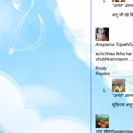
"अनंत" अरुन 
अनु जी तहे दि
Anupama Tripathi
S
achchhaa likha hai .
shubhkamnayen ...
Reply
Replies
"अनंत" अरुन 
शुक्रिया अनुप
राज चौहान
September