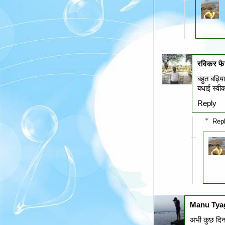
रविकर फै
बहुत बढ़िया
बधाई स्वीका
Reply
Repl
Manu Tya
अभी कुछ दिन