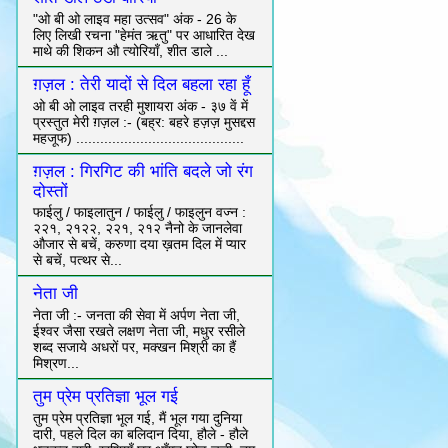
"ओ बी ओ लाइव महा उत्सव" अंक - 26 के
लिए लिखी रचना "हेमंत ऋतु" पर आधारित देख
माथे की शिकन औ त्योरियाँ, शीत डाले ...
ग़ज़ल : तेरी यादों से दिल बहला रहा हूँ
ओ बी ओ लाइव तरही मुशायरा अंक - ३७ वें में
प्रस्तुत मेरी ग़ज़ल :- (बह्र: बहरे हज़ज़ मुसद्दस
महजूफ) ..........................................
ग़ज़ल : गिरगिट की भांति बदले जो रंग
दोस्तों
फाईलु / फाइलातुन / फाईलु / फाइलुन वज्न :
२२१, २१२२, २२१, २१२ नैनो के जानलेवा
औजार से बचें, करुणा दया ख़तम दिल में प्यार
से बचें, पत्थर से...
नेता जी
नेता जी :- जनता की सेवा में अर्पण नेता जी,
ईश्वर जैसा रखते लक्षण नेता जी, मधुर रसीले
शब्द सजाये अधरों पर, मक्खन मिश्री का हैं
मिश्रण...
तुम प्रेम प्रतिज्ञा भूल गई
तुम प्रेम प्रतिज्ञा भूल गई, मैं भूल गया दुनिया
दारी, पहले दिल का बलिदान दिया, हौले - हौले