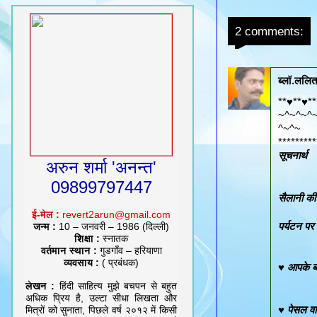
2 comments:
ब्लॉ.ललित 
**♥**♥*
~^~^~^
^~^~
*********
सूचनार्थ
अरुन शर्मा 'अनन्त'
09899797447
सैलानी क
ई-मेल :
revert2arun@gmail.com
पर्यटन पर 
जन्म :
10 – जनवरी – 1986 (दिल्ली)
शिक्षा :
स्नातक
वर्तमान स्थान :
गुडगाँव – हरियाणा
व्यवसाय :
( प्रबंधक)
♥ आपके ब्ल
लेखन :
हिंदी साहित्य मुझे बचपन से बहुत
अधिक प्रिय है, उल्टा सीधा लिखता और
♥ पेसल वा
मित्रों को सुनाता, पिछले वर्ष २०१२ में किसी