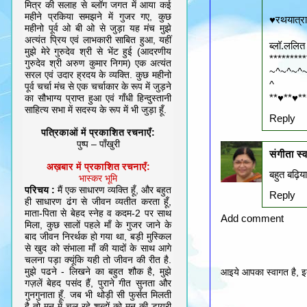
मित्र की सलाह से ब्लॉग जगत में आया कई
महीने प्रकिया समझने में गुजर गए, कुछ
♥रथयात्रा
महीनो पूर्व ओ बी ओ से जुड़ा यह मंच मुझे
अत्यंत प्रिय एवं लाभकारी साबित हुआ, यहीं
ब्लॉ.ललित 
मुझे मेरे गुरुदेव श्री से भेंट हुई (आदरणीय
*********
गुरुदेव श्री अरुण कुमार निगम) एक अत्यंत
~^~^~^
सरल एवं उदार ह्रदय के व्यक्ति. कुछ महीनो
^
पूर्व चर्चा मंच से एक चर्चाकार के रूप में जुड़ने
**♥**♥*
का सौभाग्य प्राप्त हुआ एवं गाँधी हिन्दुस्तानी
साहित्य सभा में सदस्य के रूप में भी जुड़ा हूँ.
Reply
पत्रिकाओं में प्रकाशित रचनाएँ:
पुष्प – पाँखुरी
संगीता स्
अख़बार में प्रकाशित रचनाएँ:
बहुत बढ़िया
भास्कर भूमि
परिचय :
मैं एक साधारण व्यक्ति हूँ, और बहुत
Reply
ही साधारण ढंग से जीवन व्यतीत करता हूँ,
माता-पिता से बेहद स्नेह व कदम-2 पर साथ
Add comment
मिला, कुछ सालों पहले माँ के गुजर जाने के
बाद जीवन निरर्थक हो गया था, बड़ी मुस्किल
से खुद को संभाला माँ की यादों के साथ आगे
चलना पड़ा क्यूंकि यही तो जीवन की रीत है.
मुझे पढने - लिखने का बहुत शौक है, मुझे
आइये आपका स्वागत है, इत
गज़लें बेहद पसंद हैं, पुराने गीत सुनता और
गुनगुनाता हूँ. जब भी थोड़ी सी फुर्सत मिलती
है तो मन में चल रहे शब्दों को मन की डायरी