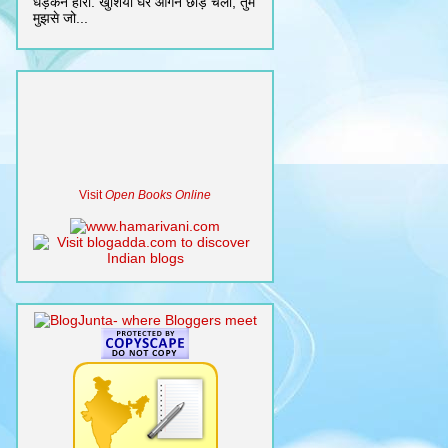
धड़कन हारी. खुशियाँ घर आँगन छोड़ चली, तुम
मुझसे जो...
Visit
Open Books Online