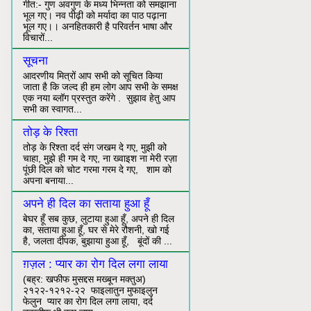
गीत:- गुण अवगुण के मध्य भिन्नता को समझाना
भूल गए। नव पीढ़ी को मर्यादा का पाठ पढ़ाना
भूल गए।। अनहितकारी है परिवर्तन भाषा और
विचारों...
सूचना
आदरणीय मित्रों आप सभी को सूचित किया
जाता है कि जल्द ही हम लोग आप सभी के समक्ष
एक नया ब्लॉग प्रस्तुत करेंगे . सुझाव हेतु आप
सभी का स्वागत...
तोड़ के रिश्ता
तोड़ के रिश्ता दर्द संग जखम दे गए, मुझी को
चाहा, मुझे ही गम दे गए, ना ख्वाइश ना मेरी रज़ा
पूंछी दिल को चोट गरमा गरम दे गए, शाम को
अपना बनाया...
अपने ही दिल का सताया हुआ हूँ
बेघर हूँ सब कुछ, लुटाया हुआ हूँ, अपने ही दिल
का, सताया हुआ हूँ, घर से मेरे रौशनी, खो गई
है, जलता दीपक, बुझाया हुआ हूँ, बूंदों की ...
ग़ज़ल : प्यार का रोग दिल लगा लाया
(बह्र: खफीफ मुसद्दस मख्बून मक्तुअ)
२१२२-१२१२-२२ फाइलातुन मुफाइलुन
फेलुन प्यार का रोग दिल लगा लाया, दर्द