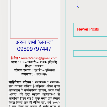
Newer Posts
अरुन शर्मा 'अनन्त'
09899797447
ई-मेल :
revert2arun@gmail.com
जन्म :
10 – जनवरी – 1986 (दिल्ली)
शिक्षा :
स्नातक
वर्तमान स्थान :
गुडगाँव – हरियाणा
व्यवसाय :
( प्रबंधक)
साहित्यिक परिचय :
संस्थापक व संपादक-
शब्द व्यंजना मासिक ई-पत्रिका, ओपन बुक्स
ऑनलाइन के कार्यकारिणी सदस्य, अरुन शर्मा
‘अनन्त’ को हिंदी साहित्य बाल्यावस्था से
अत्यधिक प्रिय रहा है. कुछ समय तक लेखन
केवल मित्रों तक ही सीमित रहा. वर्ष २०१२
में एक मित्र की सलाह से ब्लॉग जगत में