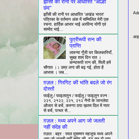
झाँसी की रानी पर आधारित "आल्हा
छंद"
Ad
झाँसी की रानी पर आधारित 'अखंड भारत'
पत्रिका के वर्तमान अंक में सम्मिलित मेरी एक
रचना. हार्दिक आभार भाई अरविन्द योगी एवं
सामोद भाई...
आइय
पुत्रीरूपी रत्न की
प्राप्ति
लावन्या गूँजी घर किलकारियाँ,
सुबह शाम दिन रात ।
कन्यारूपी रत्न की, मिली हमें
सौगात ।। उम्र लगा की बढ़ गई, होता है
आभास । जब...
ग़ज़ल : गिरगिट की भांति बदले जो रंग
दोस्तों
फाईलु / फाइलातुन / फाईलु / फाइलुन वज्न :
२२१, २१२२, २२१, २१२ नैनो के जानलेवा
औजार से बचें, करुणा दया ख़तम दिल में प्यार
से बचें, पत्थर से...
ग़ज़ल : मध्य अपने आग जो जलती
नहीं संदेह की
ग़ज़ल : बह्र : रमल मुसम्मन महजूफ मध्य अपने
आग जो जलती नहीं संदेह की, टूट कर दो भाग