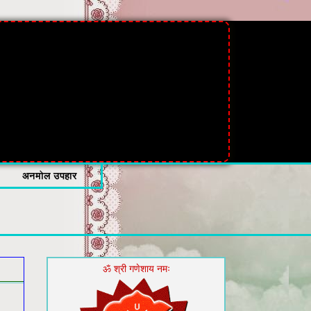
अनमोल उपहार
ॐ श्री गणेशाय नमः