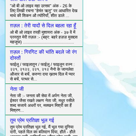
"ओ बी ओ लाइव महा उत्सव" अंक - 26 के
लिए लिखी रचना "हेमंत ऋतु" पर आधारित देख
माथे की शिकन औ त्योरियाँ, शीत डाले ...
ग़ज़ल : तेरी यादों से दिल बहला रहा हूँ
ओ बी ओ लाइव तरही मुशायरा अंक - ३७ वें में
प्रस्तुत मेरी ग़ज़ल :- (बह्र: बहरे हज़ज़ मुसद्दस
महजूफ) ..........................................
ग़ज़ल : गिरगिट की भांति बदले जो रंग
दोस्तों
फाईलु / फाइलातुन / फाईलु / फाइलुन वज्न :
२२१, २१२२, २२१, २१२ नैनो के जानलेवा
औजार से बचें, करुणा दया ख़तम दिल में प्यार
से बचें, पत्थर से...
नेता जी
नेता जी :- जनता की सेवा में अर्पण नेता जी,
ईश्वर जैसा रखते लक्षण नेता जी, मधुर रसीले
शब्द सजाये अधरों पर, मक्खन मिश्री का हैं
मिश्रण...
तुम प्रेम प्रतिज्ञा भूल गई
तुम प्रेम प्रतिज्ञा भूल गई, मैं भूल गया दुनिया
दारी, पहले दिल का बलिदान दिया, हौले - हौले