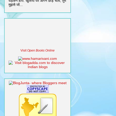
धड़कन हारी. खुशियाँ घर आँगन छोड़ चली, तुम
मुझसे जो...
Visit
Open Books Online