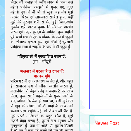
मित्र की सलाह से ब्लॉग जगत में आया कई
महीने प्रकिया समझने में गुजर गए, कुछ
महीनो पूर्व ओ बी ओ से जुड़ा यह मंच मुझे
अत्यंत प्रिय एवं लाभकारी साबित हुआ, यहीं
मुझे मेरे गुरुदेव श्री से भेंट हुई (आदरणीय
गुरुदेव श्री अरुण कुमार निगम) एक अत्यंत
सरल एवं उदार ह्रदय के व्यक्ति. कुछ महीनो
पूर्व चर्चा मंच से एक चर्चाकार के रूप में जुड़ने
का सौभाग्य प्राप्त हुआ एवं गाँधी हिन्दुस्तानी
साहित्य सभा में सदस्य के रूप में भी जुड़ा हूँ.
पत्रिकाओं में प्रकाशित रचनाएँ:
पुष्प – पाँखुरी
अख़बार में प्रकाशित रचनाएँ:
भास्कर भूमि
परिचय :
मैं एक साधारण व्यक्ति हूँ, और बहुत
ही साधारण ढंग से जीवन व्यतीत करता हूँ,
माता-पिता से बेहद स्नेह व कदम-2 पर साथ
मिला, कुछ सालों पहले माँ के गुजर जाने के
बाद जीवन निरर्थक हो गया था, बड़ी मुस्किल
से खुद को संभाला माँ की यादों के साथ आगे
चलना पड़ा क्यूंकि यही तो जीवन की रीत है.
मुझे पढने - लिखने का बहुत शौक है, मुझे
गज़लें बेहद पसंद हैं, पुराने गीत सुनता और
Newer Post
गुनगुनाता हूँ. जब भी थोड़ी सी फुर्सत मिलती
है तो मन में चल रहे शब्दों को मन की डायरी