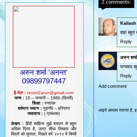
2 comments:
Kailash
वाह! बहुत स
Reply
अरुन शर्म
घन्यवाद ब
अरुन शर्मा 'अनन्त'
Reply
09899797447
Add comment
ई-मेल :
revert2arun@gmail.com
जन्म :
10 – जनवरी – 1986 (दिल्ली)
शिक्षा :
स्नातक
वर्तमान स्थान :
गुडगाँव – हरियाणा
आइये आपका स्वागत है, इत
व्यवसाय :
( प्रबंधक)
लेखन :
हिंदी साहित्य मुझे बचपन से बहुत
अधिक प्रिय है, उल्टा सीधा लिखता और
मित्रों को सुनाता, पिछले वर्ष २०१२ में किसी