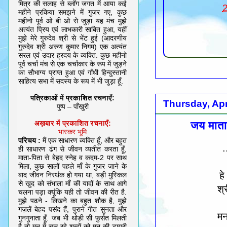
मित्र की सलाह से ब्लॉग जगत में आया कई
महीने प्रकिया समझने में गुजर गए, कुछ
महीनो पूर्व ओ बी ओ से जुड़ा यह मंच मुझे
अत्यंत प्रिय एवं लाभकारी साबित हुआ, यहीं
मुझे मेरे गुरुदेव श्री से भेंट हुई (आदरणीय
गुरुदेव श्री अरुण कुमार निगम) एक अत्यंत
सरल एवं उदार ह्रदय के व्यक्ति. कुछ महीनो
पूर्व चर्चा मंच से एक चर्चाकार के रूप में जुड़ने
का सौभाग्य प्राप्त हुआ एवं गाँधी हिन्दुस्तानी
साहित्य सभा में सदस्य के रूप में भी जुड़ा हूँ.
पत्रिकाओं में प्रकाशित रचनाएँ:
Thursday, Apr
पुष्प – पाँखुरी
जय माता 
अख़बार में प्रकाशित रचनाएँ:
भास्कर भूमि
परिचय :
मैं एक साधारण व्यक्ति हूँ, और बहुत
.
ही साधारण ढंग से जीवन व्यतीत करता हूँ,
माता-पिता से बेहद स्नेह व कदम-2 पर साथ
मिला, कुछ सालों पहले माँ के गुजर जाने के
ह
बाद जीवन निरर्थक हो गया था, बड़ी मुस्किल
से खुद को संभाला माँ की यादों के साथ आगे
श्
चलना पड़ा क्यूंकि यही तो जीवन की रीत है.
मुझे पढने - लिखने का बहुत शौक है, मुझे
गज़लें बेहद पसंद हैं, पुराने गीत सुनता और
मन
गुनगुनाता हूँ. जब भी थोड़ी सी फुर्सत मिलती
है तो मन में चल रहे शब्दों को मन की डायरी