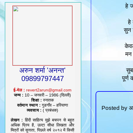
हे 
हे
सुन
केव
मन 
अरुन शर्मा 'अनन्त'
सु
09899797447
पूर्
ई-मेल :
revert2arun@gmail.com
जन्म :
10 – जनवरी – 1986 (दिल्ली)
शिक्षा :
स्नातक
वर्तमान स्थान :
गुडगाँव – हरियाणा
Posted by
अर
व्यवसाय :
( प्रबंधक)
लेखन :
हिंदी साहित्य मुझे बचपन से बहुत
अधिक प्रिय है, उल्टा सीधा लिखता और
मित्रों को सुनाता, पिछले वर्ष २०१२ में किसी