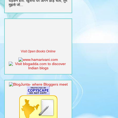
धड़कन हारी. खुशियाँ घर आँगन छोड़ चली, तुम
मुझसे जो...
Visit
Open Books Online