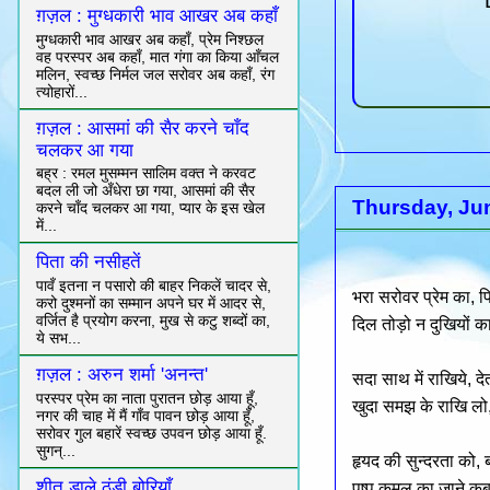
ग़ज़ल : मुग्धकारी भाव आखर अब कहाँ
मुग्धकारी भाव आखर अब कहाँ, प्रेम निश्छल
वह परस्पर अब कहाँ, मात गंगा का किया आँचल
मलिन, स्वच्छ निर्मल जल सरोवर अब कहाँ, रंग
त्योहारों...
ग़ज़ल : आसमां की सैर करने चाँद
चलकर आ गया
बह्र : रमल मुसम्मन सालिम वक्त ने करवट
बदल ली जो अँधेरा छा गया, आसमां की सैर
Thursday, Ju
करने चाँद चलकर आ गया, प्यार के इस खेल
में...
पिता की नसीहतें
पावँ इतना न पसारो की बाहर निकलें चादर से,
भरा सरोवर प्रेम का, प
करो दुश्मनों का सम्मान अपने घर में आदर से,
वर्जित है प्रयोग करना, मुख से कटु शब्दों का,
दिल तोड़ो न दुखियों क
ये सभ...
ग़ज़ल : अरुन शर्मा 'अनन्त'
सदा साथ में राखिये, देत
परस्पर प्रेम का नाता पुरातन छोड़ आया हूँ,
खुदा समझ के राखि लो,
नगर की चाह में मैं गाँव पावन छोड़ आया हूँ,
सरोवर गुल बहारें स्वच्छ उपवन छोड़ आया हूँ.
सुगन्...
हृयद की सुन्दरता को,
शीत डाले ठंडी बोरियाँ
पुष्प कमल का जाने कब,