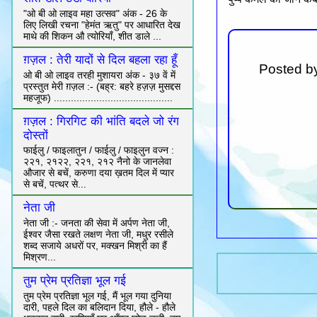
"ओ बी ओ लाइव महा उत्सव" अंक - 26 के
लिए लिखी रचना "हेमंत ऋतु" पर आधारित देख
माथे की शिकन औ त्योरियाँ, शीत डाले ...
ग़ज़ल : तेरी यादों से दिल बहला रहा हूँ
Posted b
ओ बी ओ लाइव तरही मुशायरा अंक - ३७ वें में
प्रस्तुत मेरी ग़ज़ल :- (बह्र: बहरे हज़ज़ मुसद्दस
महजूफ) ..........................................
ग़ज़ल : गिरगिट की भांति बदले जो रंग
दोस्तों
फाईलु / फाइलातुन / फाईलु / फाइलुन वज्न :
२२१, २१२२, २२१, २१२ नैनो के जानलेवा
औजार से बचें, करुणा दया ख़तम दिल में प्यार
से बचें, पत्थर से...
नेता जी
नेता जी :- जनता की सेवा में अर्पण नेता जी,
ईश्वर जैसा रखते लक्षण नेता जी, मधुर रसीले
शब्द सजाये अधरों पर, मक्खन मिश्री का हैं
मिश्रण...
तुम प्रेम प्रतिज्ञा भूल गई
तुम प्रेम प्रतिज्ञा भूल गई, मैं भूल गया दुनिया
दारी, पहले दिल का बलिदान दिया, हौले - हौले