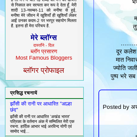
भ
से निकाल कर सत्यता कर रूप दे देता हूँ. मेरी
शादी 13-नवम्बर-11 को मनीषा से हुई,
मनीषा मेरे जीवन में खुशियाँ ही खुशियाँ लेकर
म
आईं उनका कदम-2 पर भरपूर सहयोग मिलता
तु
है. इतना ही मेरा परिचय है.
मेरे ब्लॉग्स
........
दास्ताँने - दिल
दूर कलेश
ब्लॉग प्रसारण
Most Famous Bloggers
मात निवा
ज्योति जली
ब्लॉगर प्रोफाइल
पुष्प भरे स
प्रसिद्ध रचनायें
झाँसी की रानी पर आधारित "आल्हा
Posted by
अर
छंद"
झाँसी की रानी पर आधारित 'अखंड भारत'
पत्रिका के वर्तमान अंक में सम्मिलित मेरी एक
रचना. हार्दिक आभार भाई अरविन्द योगी एवं
सामोद भाई...