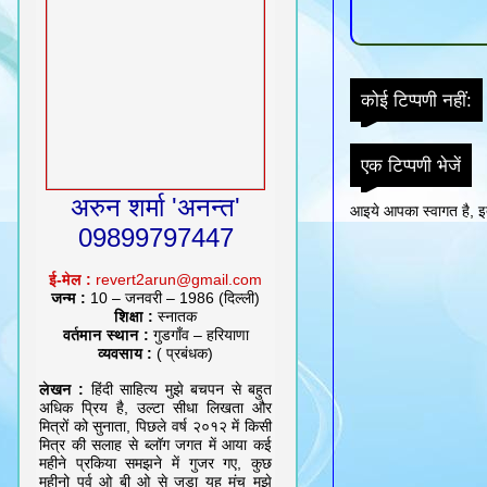
कोई टिप्पणी नहीं:
एक टिप्पणी भेजें
अरुन शर्मा 'अनन्त'
आइये आपका स्वागत है, इत
09899797447
ई-मेल :
revert2arun@gmail.com
जन्म :
10 – जनवरी – 1986 (दिल्ली)
शिक्षा :
स्नातक
वर्तमान स्थान :
गुडगाँव – हरियाणा
व्यवसाय :
( प्रबंधक)
लेखन :
हिंदी साहित्य मुझे बचपन से बहुत
अधिक प्रिय है, उल्टा सीधा लिखता और
मित्रों को सुनाता, पिछले वर्ष २०१२ में किसी
मित्र की सलाह से ब्लॉग जगत में आया कई
महीने प्रकिया समझने में गुजर गए, कुछ
महीनो पूर्व ओ बी ओ से जुड़ा यह मंच मुझे