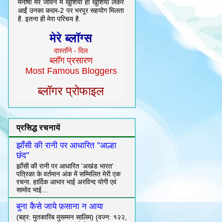
मनीषा मेरे जीवन में खुशियाँ ही खुशियाँ लेकर
आईं उनका कदम-2 पर भरपूर सहयोग मिलता
है. इतना ही मेरा परिचय है.
मेरे ब्लॉग्स
दास्ताँने - दिल
ब्लॉग प्रसारण
Most Famous Bloggers
ब्लॉगर प्रोफाइल
प्रसिद्ध रचनायें
झाँसी की रानी पर आधारित "आल्हा
छंद"
झाँसी की रानी पर आधारित 'अखंड भारत'
पत्रिका के वर्तमान अंक में सम्मिलित मेरी एक
रचना. हार्दिक आभार भाई अरविन्द योगी एवं
सामोद भाई...
बुना कैसे जाये फ़साना न आया
(बह्र: मुतकारिब मुसम्मन सालिम) (वज्न: १२२,