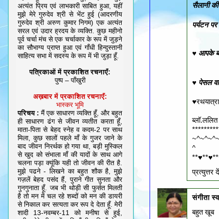
सैलानी क
अत्यंत प्रिय एवं लाभकारी साबित हुआ, यहीं
मुझे मेरे गुरुदेव श्री से भेंट हुई (आदरणीय
गुरुदेव श्री अरुण कुमार निगम) एक अत्यंत
पर्यटन पर 
सरल एवं उदार ह्रदय के व्यक्ति. कुछ महीनो
पूर्व चर्चा मंच से एक चर्चाकार के रूप में जुड़ने
का सौभाग्य प्राप्त हुआ एवं गाँधी हिन्दुस्तानी
♥ आपके ब्ल
साहित्य सभा में सदस्य के रूप में भी जुड़ा हूँ.
पत्रिकाओं में प्रकाशित रचनाएँ:
पुष्प – पाँखुरी
♥ पेसल वा
अख़बार में प्रकाशित रचनाएँ:
♥रथयात्रा
भास्कर भूमि
परिचय :
मैं एक साधारण व्यक्ति हूँ, और बहुत
ब्लॉ.ललित 
ही साधारण ढंग से जीवन व्यतीत करता हूँ,
*********
माता-पिता से बेहद स्नेह व कदम-2 पर साथ
मिला, कुछ सालों पहले माँ के गुजर जाने के
~^~^~^
बाद जीवन निरर्थक हो गया था, बड़ी मुस्किल
^
से खुद को संभाला माँ की यादों के साथ आगे
**♥**♥*
चलना पड़ा क्यूंकि यही तो जीवन की रीत है.
मुझे पढने - लिखने का बहुत शौक है, मुझे
प्रत्‍युत्तर दे
गज़लें बेहद पसंद हैं, पुराने गीत सुनता और
गुनगुनाता हूँ. जब भी थोड़ी सी फुर्सत मिलती
है तो मन में चल रहे शब्दों को मन की डायरी
संगीता स्
से निकाल कर सत्यता कर रूप दे देता हूँ. मेरी
बहुत खूब
शादी 13-नवम्बर-11 को मनीषा से हुई,