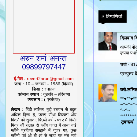
3 टिप्‍पणियां:
दिलबाग वि
आपकी पोस्
कृपया पधारे
अरुन शर्मा 'अनन्त'
चर्चा - 91
09899797447
प्रत्‍युत्तर दे
ई-मेल :
revert2arun@gmail.com
जन्म :
10 – जनवरी – 1986 (दिल्ली)
शिक्षा :
स्नातक
ब्लॉ.ललित 
वर्तमान स्थान :
गुडगाँव – हरियाणा
**♥**♥*
व्यवसाय :
( प्रबंधक)
~^~^~^
लेखन :
हिंदी साहित्य मुझे बचपन से बहुत
^~^~
अधिक प्रिय है, उल्टा सीधा लिखता और
*********
मित्रों को सुनाता, पिछले वर्ष २०१२ में किसी
सूचनार्थ
मित्र की सलाह से ब्लॉग जगत में आया कई
महीने प्रकिया समझने में गुजर गए, कुछ
महीनो पूर्व ओ बी ओ से जुड़ा यह मंच मुझे