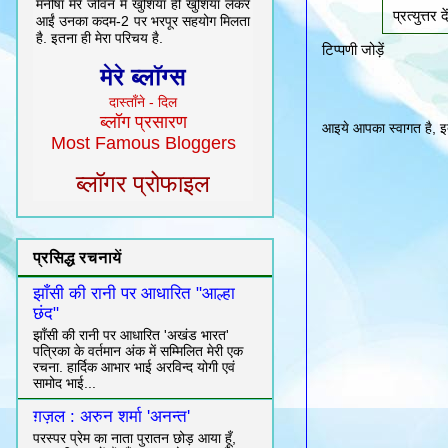
मनीषा मेरे जीवन में खुशियाँ ही खुशियाँ लेकर
प्रत्‍युत्तर दे
आईं उनका कदम-2 पर भरपूर सहयोग मिलता
है. इतना ही मेरा परिचय है.
टिप्पणी जोड़ें
मेरे ब्लॉग्स
दास्ताँने - दिल
ब्लॉग प्रसारण
आइये आपका स्वागत है, इत
Most Famous Bloggers
ब्लॉगर प्रोफाइल
प्रसिद्ध रचनायें
झाँसी की रानी पर आधारित "आल्हा
छंद"
झाँसी की रानी पर आधारित 'अखंड भारत'
पत्रिका के वर्तमान अंक में सम्मिलित मेरी एक
रचना. हार्दिक आभार भाई अरविन्द योगी एवं
सामोद भाई...
ग़ज़ल : अरुन शर्मा 'अनन्त'
परस्पर प्रेम का नाता पुरातन छोड़ आया हूँ,