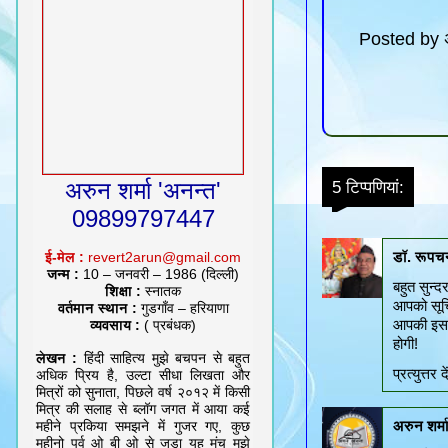
Posted by
अरुन शर्मा 'अनन्त'
5 टिप्‍पणियां:
09899797447
डॉ. रूपचन
ई-मेल :
revert2arun@gmail.com
जन्म :
10 – जनवरी – 1986 (दिल्ली)
बहुत सुन्दर
शिक्षा :
स्नातक
आपको सूचित
वर्तमान स्थान :
गुडगाँव – हरियाणा
आपकी इस प
व्यवसाय :
( प्रबंधक)
होगी!
लेखन :
हिंदी साहित्य मुझे बचपन से बहुत
प्रत्‍युत्तर दे
अधिक प्रिय है, उल्टा सीधा लिखता और
मित्रों को सुनाता, पिछले वर्ष २०१२ में किसी
मित्र की सलाह से ब्लॉग जगत में आया कई
अरुन शर्म
महीने प्रकिया समझने में गुजर गए, कुछ
महीनो पूर्व ओ बी ओ से जुड़ा यह मंच मुझे