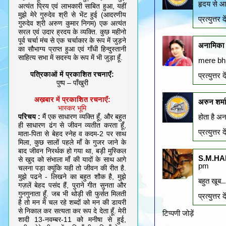
हृदय से 
अत्यंत प्रिय एवं लाभकारी साबित हुआ, यहीं
मुझे मेरे गुरुदेव श्री से भेंट हुई (आदरणीय
प्रत्‍युत्तर दे
गुरुदेव श्री अरुण कुमार निगम) एक अत्यंत
सरल एवं उदार ह्रदय के व्यक्ति. कुछ महीनो
पूर्व चर्चा मंच से एक चर्चाकार के रूप में जुड़ने
अनामिका क
का सौभाग्य प्राप्त हुआ एवं गाँधी हिन्दुस्तानी
साहित्य सभा में सदस्य के रूप में भी जुड़ा हूँ.
mere bhi 
पत्रिकाओं में प्रकाशित रचनाएँ:
प्रत्‍युत्तर दे
पुष्प – पाँखुरी
अख़बार में प्रकाशित रचनाएँ:
अरुन शर्म
भास्कर भूमि
परिचय :
मैं एक साधारण व्यक्ति हूँ, और बहुत
होता है अ
ही साधारण ढंग से जीवन व्यतीत करता हूँ,
प्रत्‍युत्तर दे
माता-पिता से बेहद स्नेह व कदम-2 पर साथ
मिला, कुछ सालों पहले माँ के गुजर जाने के
बाद जीवन निरर्थक हो गया था, बड़ी मुस्किल
S.M.HAB
से खुद को संभाला माँ की यादों के साथ आगे
pm
चलना पड़ा क्यूंकि यही तो जीवन की रीत है.
मुझे पढने - लिखने का बहुत शौक है, मुझे
बहुत खूब..
गज़लें बेहद पसंद हैं, पुराने गीत सुनता और
गुनगुनाता हूँ. जब भी थोड़ी सी फुर्सत मिलती
प्रत्‍युत्तर दे
है तो मन में चल रहे शब्दों को मन की डायरी
से निकाल कर सत्यता कर रूप दे देता हूँ. मेरी
टिप्पणी जोड़ें
शादी 13-नवम्बर-11 को मनीषा से हुई,