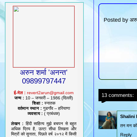
Posted by
अरु
अरुन शर्मा 'अनन्त'
09899797447
ई-मेल :
revert2arun@gmail.com
13 comments:
जन्म :
10 – जनवरी – 1986 (दिल्ली)
शिक्षा :
स्नातक
वर्तमान स्थान :
गुडगाँव – हरियाणा
व्यवसाय :
( प्रबंधक)
Shalini
लेखन :
हिंदी साहित्य मुझे बचपन से बहुत
तन मन को ब
अधिक प्रिय है, उल्टा सीधा लिखता और
मित्रों को सुनाता, पिछले वर्ष २०१२ में किसी
Reply