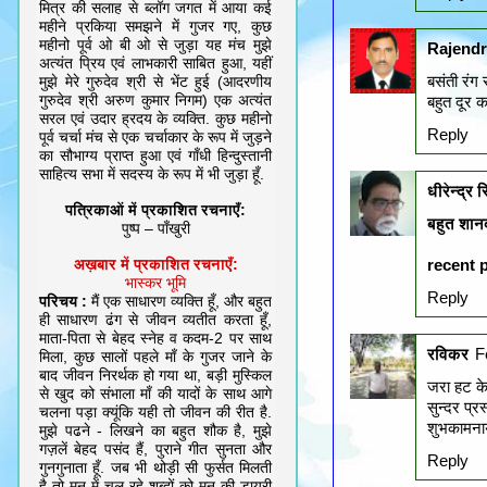
मित्र की सलाह से ब्लॉग जगत में आया कई
महीने प्रकिया समझने में गुजर गए, कुछ
महीनो पूर्व ओ बी ओ से जुड़ा यह मंच मुझे
Rajend
अत्यंत प्रिय एवं लाभकारी साबित हुआ, यहीं
बसंती रंग 
मुझे मेरे गुरुदेव श्री से भेंट हुई (आदरणीय
गुरुदेव श्री अरुण कुमार निगम) एक अत्यंत
बहुत दूर का
सरल एवं उदार ह्रदय के व्यक्ति. कुछ महीनो
Reply
पूर्व चर्चा मंच से एक चर्चाकार के रूप में जुड़ने
का सौभाग्य प्राप्त हुआ एवं गाँधी हिन्दुस्तानी
साहित्य सभा में सदस्य के रूप में भी जुड़ा हूँ.
धीरेन्द्र 
पत्रिकाओं में प्रकाशित रचनाएँ:
बहुत शानदा
पुष्प – पाँखुरी
अख़बार में प्रकाशित रचनाएँ:
recent 
भास्कर भूमि
Reply
परिचय :
मैं एक साधारण व्यक्ति हूँ, और बहुत
ही साधारण ढंग से जीवन व्यतीत करता हूँ,
माता-पिता से बेहद स्नेह व कदम-2 पर साथ
रविकर
F
मिला, कुछ सालों पहले माँ के गुजर जाने के
बाद जीवन निरर्थक हो गया था, बड़ी मुस्किल
जरा हट के
से खुद को संभाला माँ की यादों के साथ आगे
सुन्दर प्र
चलना पड़ा क्यूंकि यही तो जीवन की रीत है.
शुभकामनाये
मुझे पढने - लिखने का बहुत शौक है, मुझे
गज़लें बेहद पसंद हैं, पुराने गीत सुनता और
Reply
गुनगुनाता हूँ. जब भी थोड़ी सी फुर्सत मिलती
है तो मन में चल रहे शब्दों को मन की डायरी