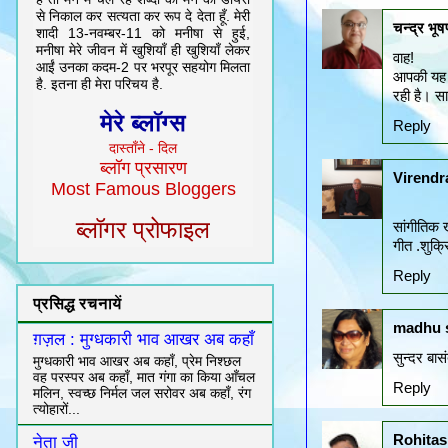
से निकाल कर सत्यता कर रूप दे देता हूँ. मेरी
चन्द्र भू
शादी 13-नवम्बर-11 को मनीषा से हुई,
मनीषा मेरे जीवन में खुशियाँ ही खुशियाँ लेकर
वाह!
आईं उनका कदम-2 पर भरपूर सहयोग मिलता
आपकी यह 
है. इतना ही मेरा परिचय है.
रही है। सा
मेरे ब्लॉग्स
Reply
दास्ताँने - दिल
ब्लॉग प्रसारण
Virend
Most Famous Bloggers
ब्लॉगर प्रोफाइल
सांगीतिक 
गीत .शुक्
Reply
प्रसिद्ध रचनायें
madhu 
ग़ज़ल : मुग्धकारी भाव आखर अब कहाँ
सुन्दर बासं
मुग्धकारी भाव आखर अब कहाँ, प्रेम निश्छल
वह परस्पर अब कहाँ, मात गंगा का किया आँचल
Reply
मलिन, स्वच्छ निर्मल जल सरोवर अब कहाँ, रंग
त्योहारों...
Rohitas
नेता जी