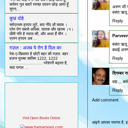
सरोवर गुल बहारें स्वच्छ उपवन छोड़ आया हूँ.
अरुण जी 
सुगन्...
बसंत ऋतू प
कुछ दोहे
Reply
सर्वप्रथम ह्रदय लुटे, बाद नींद औ ख्वाब ।
प्रेम रोग सबसे अधिक, घातक और ख़राब ।१।
धीमी गति है स्वास की, और अधर हैं मौन ।
Parveen
प्रश्न ह्रदय अब ...
बसंत ऋतू 
ग़ज़ल : अजब ये रोग है दिल का
बधाई अरुण
पेश-ए-खिदमत है छोटी बहर की ग़ज़ल. बहर :
Reply
हज़ज मुरब्बा सालिम 1222, 1222
............................. परेशानी बढ़ाता है,
सदा पागल ...
दिगम्बर 
वाह ... बस
Reply
Add comment
Visit
Open Books Online
आइये आपका स्वागत है, इत