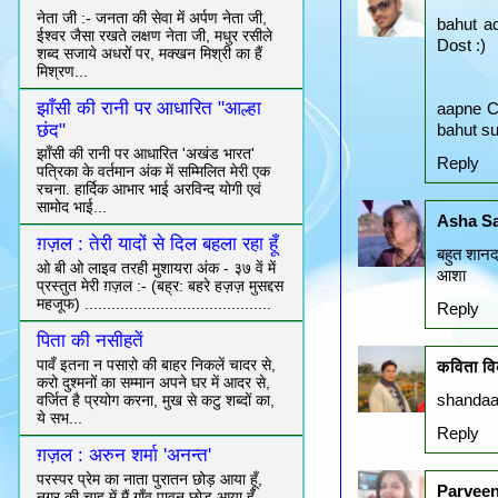
नेता जी :- जनता की सेवा में अर्पण नेता जी,
bahut ac
ईश्वर जैसा रखते लक्षण नेता जी, मधुर रसीले
Dost :)
शब्द सजाये अधरों पर, मक्खन मिश्री का हैं
मिश्रण...
झाँसी की रानी पर आधारित "आल्हा
aapne Ch
छंद"
bahut su
झाँसी की रानी पर आधारित 'अखंड भारत'
Reply
पत्रिका के वर्तमान अंक में सम्मिलित मेरी एक
रचना. हार्दिक आभार भाई अरविन्द योगी एवं
सामोद भाई...
Asha S
ग़ज़ल : तेरी यादों से दिल बहला रहा हूँ
बहुत शानद
ओ बी ओ लाइव तरही मुशायरा अंक - ३७ वें में
आशा
प्रस्तुत मेरी ग़ज़ल :- (बह्र: बहरे हज़ज़ मुसद्दस
महजूफ) ..........................................
Reply
पिता की नसीहतें
पावँ इतना न पसारो की बाहर निकलें चादर से,
कविता व
करो दुश्मनों का सम्मान अपने घर में आदर से,
shandaar
वर्जित है प्रयोग करना, मुख से कटु शब्दों का,
ये सभ...
Reply
ग़ज़ल : अरुन शर्मा 'अनन्त'
परस्पर प्रेम का नाता पुरातन छोड़ आया हूँ,
Parveen
नगर की चाह में मैं गाँव पावन छोड़ आया हूँ,