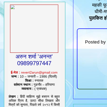
महकी फूल
धीमी-मध
पुलकित हो
Posted by
अरुन शर्मा 'अनन्त'
09899797447
ई-मेल :
revert2arun@gmail.com
जन्म :
10 – जनवरी – 1986 (दिल्ली)
शिक्षा :
स्नातक
वर्तमान स्थान :
गुडगाँव – हरियाणा
व्यवसाय :
( प्रबंधक)
लेखन :
हिंदी साहित्य मुझे बचपन से बहुत
अधिक प्रिय है, उल्टा सीधा लिखता और
मित्रों को सुनाता, पिछले वर्ष २०१२ में किसी