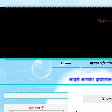
Satur
Home
भास्कर भूमि.कॉ
आइये आपका हृदयतल से हार्
Showi
जय माता दी