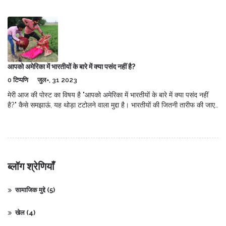
2026 से उपलब्ध होगा।
आपको अमेरिका में भारतीयों के बारे में क्या पसंद नहीं है?
0 टिप्पणि
जुल॰, 31 2023
मेरी आज की पोस्ट का विषय है "आपको अमेरिका में भारतीयों के बारे में क्या पसंद नहीं
है?" कैसे समझाऊं, यह थोड़ा टटोलने वाला मुद्दा है। भारतीयों की जितनी तारीफ की जाए,
कम ही है। हम लोग खाना खुद बनाते हैं, इतना मसालेदार कि सारा neighbourhood
खुशबू से भर जाता है! शायद ही किसी को पसंद नहीं आता। फिर भी, यदि कुछ न कुछ
चुनना ही पड़े तो शायद वो हमारी over-enthusiasm हो सकती है। हम खुद को इतना
involve कर लेते हैं कि शायद किसी को बुरा लग सकता है। हालांकि, यह सब तो हमारे
आत्मीयता का हिस्सा है, है ना दोस्तों? अगली बार जब आप भारतीय खाने की खुशबू से
ब्लॉग श्रेणियाँ
बेहोश हो जाएं, तो याद रखें, हम तो बस प्यार बांट रहे हैं!
सामाजिक मुद्दे
(5)
खेल
(4)