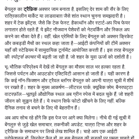
बेंगलुरु का
ट्रैफ़िक
अक्सर जाम बनाता है, इसलिए देर शाम की सैर के लिए
रात्रिकालीन मार्केट या लाडवाबाग़ जैसे शांत स्थान चुनना समझदारी है।
शहर में
टेक इवेंट्स
,
जैसे कि टेक फेस्ट, हैकाथॉन और स्टार्ट‑अप पिच फेयर
लगातार होते रहते हैं; ये इवेंट नौजवान पेशेवरों को नेटवर्किंग और स्किल अप
करने का मौका देते हैं। वहीं, खेल प्रेमियों के लिए बेंगलुरु को अक्सर क्रिकेट
और कबड्डी मैचों का स्थल कहा जाता है—आईटी कंपनियों की टीमें अक्सर
यहाँ की स्टेडियम में सामुदायिक टूर्नामेंट आयोजित करती हैं। इस तरह बेंगलुरु
की
स्पोर्ट्स कल्चर
भी बढ़ती जा रही है, जो शहर के युवा ऊर्जा को दर्शाती है।
भू-भौतिक परिप्रेक्ष्य में देखें तो बेंगलुरु का मौसम साल भर हल्का रहता है,
जिससे पर्यटन और आउटडोर एक्टिविटी आसान हो जाती हैं। यही कारण है
कि कई नॉन‑फिक्शन और ट्रैवल ब्लॉगर बेंगलुरु को अपनी यात्रा सूची में शीर्ष
पर रखते हैं। शहर के मुख्य आकर्षण—लीटरल पार्क, क्यूबिक फ़्रेम, बैनरघट्टा
वाटरफ़ॉल—भूतपूर्व औद्योगिक स्थल अब ग्रीन स्पेस में बदल चुके हैं, जो शहरी
जीवन को सुकून देते हैं। ये स्थान सिर्फ फोटो खींचने के लिए नहीं, बल्कि
दैनिक तनाव से बचने के लिए भी बेहतरीन हैं।
अब आप सोच रहे होंगे कि इस पेज पर आगे क्या मिलेगा। नीचे दी गई सूची में
बेंगलुरु से जुड़े खेल समाचार, तकनीकी अपडेट, यात्रा टिप्स और शहर के
ट्रैफ़िक के समाधान पर लिखे लेख शामिल हैं। चाहे आप एक आईटी
प्रोफ़ेशनल हों, क्रिकेट फैन हों, या बस बेंगलुरु की सड़कों पर घूमना चाहते हों